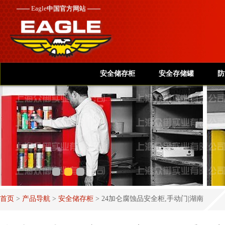
——
Eagle
中国官方网站 ——
安全储存柜
安全存储罐
防
首页
>
产品导航
>
安全储存柜
>
24加仑腐蚀品安全柜,手动门|湖南