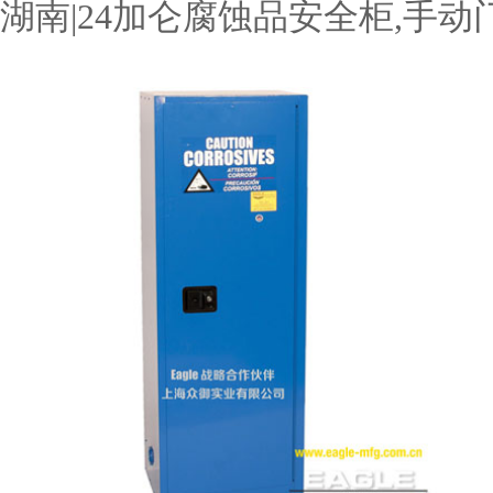
湖南|24加仑腐蚀品安全柜,手动