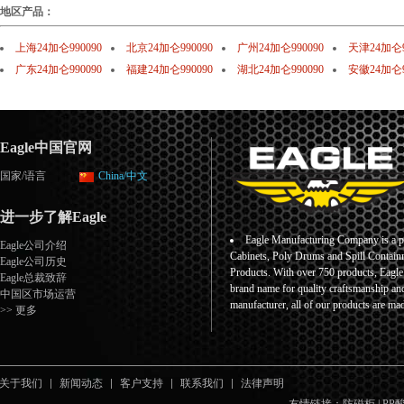
地区产品：
上海24加仑990090
北京24加仑990090
广州24加仑990090
天津24加仑9
广东24加仑990090
福建24加仑990090
湖北24加仑990090
安徽24加仑9
Eagle中国官网
国家/语言
China/中文
进一步了解Eagle
Eagle Manufacturing Company is a pr
Eagle公司介绍
Cabinets, Poly Drums and Spill Containm
Eagle公司历史
Products. With over 750 products, Eagl
Eagle总裁致辞
brand name for quality craftsmanship an
中国区市场运营
manufacturer, all of our products are ma
>> 更多
关于我们
新闻动态
客户支持
联系我们
法律声明