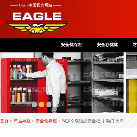
——
Eagle
中国官方网站 ——
安全储存柜
安全存储罐
防
首页
>
产品导航
>
安全储存柜
>
24加仑腐蚀品安全柜,手动门|天津