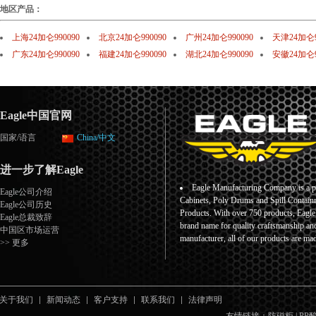
地区产品：
上海24加仑990090
北京24加仑990090
广州24加仑990090
天津24加仑9
广东24加仑990090
福建24加仑990090
湖北24加仑990090
安徽24加仑9
Eagle中国官网
国家/语言
China/中文
进一步了解Eagle
Eagle Manufacturing Company is a pr
Eagle公司介绍
Cabinets, Poly Drums and Spill Containm
Eagle公司历史
Products. With over 750 products, Eagl
Eagle总裁致辞
brand name for quality craftsmanship an
中国区市场运营
manufacturer, all of our products are ma
>> 更多
关于我们
新闻动态
客户支持
联系我们
法律声明