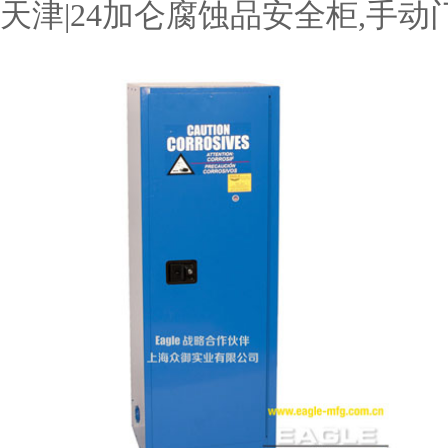
天津|24加仑腐蚀品安全柜,手动