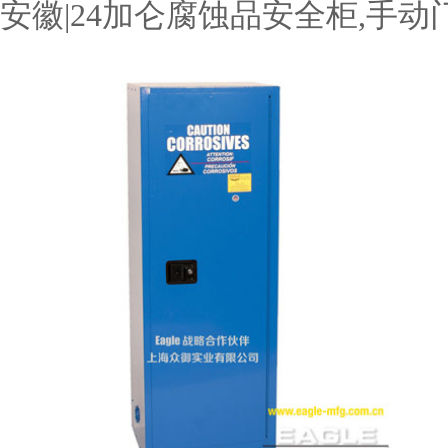
安徽|24加仑腐蚀品安全柜,手动