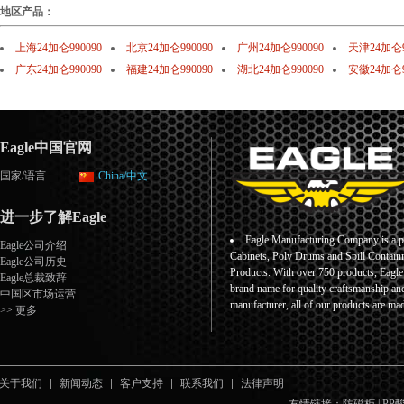
地区产品：
上海24加仑990090
北京24加仑990090
广州24加仑990090
天津24加仑9
广东24加仑990090
福建24加仑990090
湖北24加仑990090
安徽24加仑9
Eagle中国官网
国家/语言
China/中文
进一步了解Eagle
Eagle Manufacturing Company is a pr
Eagle公司介绍
Cabinets, Poly Drums and Spill Containm
Eagle公司历史
Products. With over 750 products, Eagl
Eagle总裁致辞
brand name for quality craftsmanship an
中国区市场运营
manufacturer, all of our products are ma
>> 更多
关于我们
新闻动态
客户支持
联系我们
法律声明