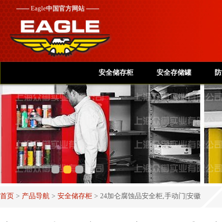
——
Eagle
中国官方网站 ——
安全储存柜
安全存储罐
防
首页
>
产品导航
>
安全储存柜
>
24加仑腐蚀品安全柜,手动门|安徽