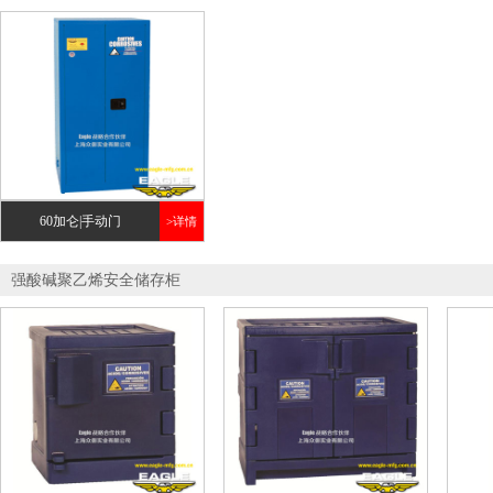
60加仑|手动门
>详情
强酸碱聚乙烯安全储存柜