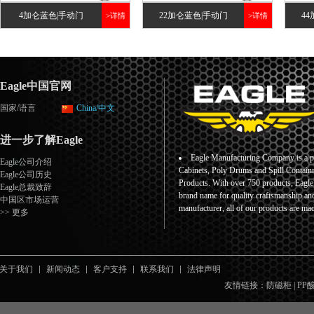
4加仑蓝色|手动门
22加仑蓝色|手动门
4
>详情
>详情
Eagle中国官网
国家/语言
China/中文
进一步了解Eagle
Eagle Manufacturing Company is a pr
Eagle公司介绍
Cabinets, Poly Drums and Spill Containm
Eagle公司历史
Products. With over 750 products, Eagl
Eagle总裁致辞
brand name for quality craftsmanship an
中国区市场运营
manufacturer, all of our products are ma
>> 更多
关于我们
新闻动态
客户支持
联系我们
法律声明
友情链接：
防磁柜
|
PP