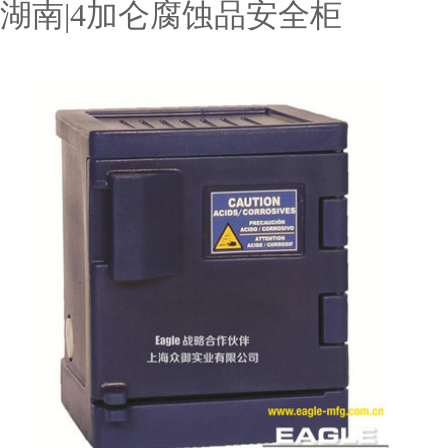
湖南|4加仑腐蚀品安全柜