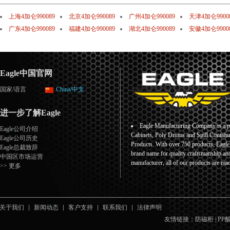
上海4加仑990089
北京4加仑990089
广州4加仑990089
天津4加仑9900
广东4加仑990089
福建4加仑990089
湖北4加仑990089
安徽4加仑9900
Eagle中国官网
国家/语言
China/中文
进一步了解Eagle
Eagle Manufacturing Company is a pr
Eagle公司介绍
Cabinets, Poly Drums and Spill Containm
Eagle公司历史
Products. With over 750 products, Eagl
Eagle总裁致辞
brand name for quality craftsmanship an
中国区市场运营
manufacturer, all of our products are ma
>> 更多
关于我们
新闻动态
客户支持
联系我们
法律声明
友情链接：
防磁柜
|
PP