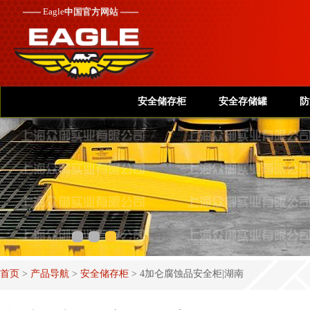
——
Eagle
中国官方网站 ——
安全储存柜
安全存储罐
防
首页
>
产品导航
>
安全储存柜
>
4加仑腐蚀品安全柜|湖南