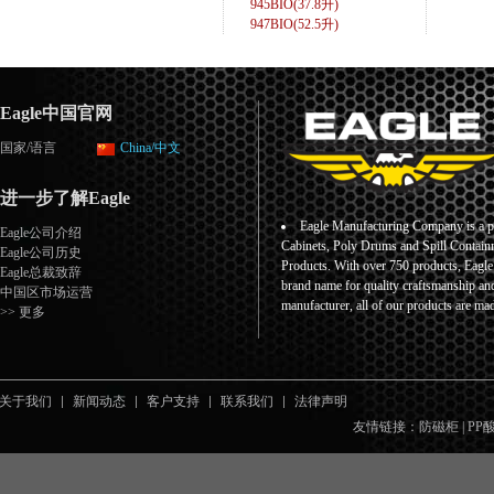
945BIO(37.8升)
947BIO(52.5升)
Eagle中国官网
国家/语言
China/中文
进一步了解Eagle
Eagle Manufacturing Company is a pr
Eagle公司介绍
Cabinets, Poly Drums and Spill Containm
Eagle公司历史
Products. With over 750 products, Eagl
Eagle总裁致辞
brand name for quality craftsmanship an
中国区市场运营
manufacturer, all of our products are ma
>> 更多
关于我们
新闻动态
客户支持
联系我们
法律声明
友情链接：
防磁柜
|
PP