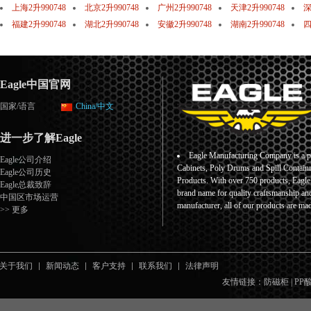
上海2升990748
北京2升990748
广州2升990748
天津2升990748
深
福建2升990748
湖北2升990748
安徽2升990748
湖南2升990748
四
Eagle中国官网
国家/语言
China/中文
进一步了解Eagle
Eagle Manufacturing Company is a pr
Eagle公司介绍
Cabinets, Poly Drums and Spill Containm
Eagle公司历史
Products. With over 750 products, Eagl
Eagle总裁致辞
brand name for quality craftsmanship an
中国区市场运营
manufacturer, all of our products are ma
>> 更多
关于我们
新闻动态
客户支持
联系我们
法律声明
友情链接：
防磁柜
|
PP