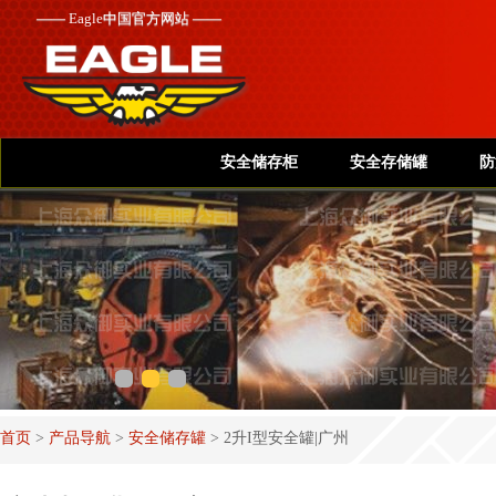
——
Eagle
中国官方网站 ——
安全储存柜
安全存储罐
防
首页
>
产品导航
>
安全储存罐
>
2升I型安全罐|广州