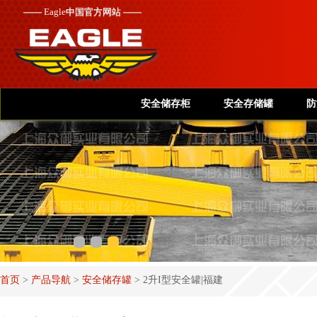
——
Eagle
中国官方网站 ——
安全储存柜
安全存储罐
防
首页
>
产品导航
>
安全储存罐
>
2升I型安全罐|福建