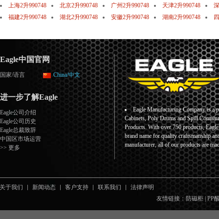
上海2升990748
北京2升990748
广州2升990748
天津2升990748
深
福建2升990748
湖北2升990748
安徽2升990748
湖南2升990748
四
Eagle中国官网
国家/语言
China/中文
进一步了解Eagle
Eagle Manufacturing Company is a pr
Eagle公司介绍
Cabinets, Poly Drums and Spill Containm
Eagle公司历史
Products. With over 750 products, Eagl
Eagle总裁致辞
brand name for quality craftsmanship an
中国区市场运营
manufacturer, all of our products are ma
>> 更多
关于我们
新闻动态
客户支持
联系我们
法律声明
友情链接：
防磁柜
|
PP