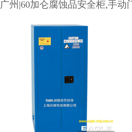
广州|60加仑腐蚀品安全柜,手动