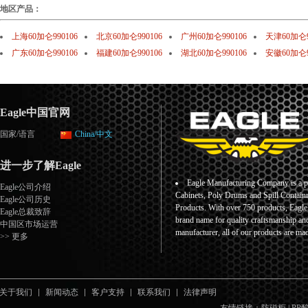
地区产品：
上海60加仑990106
北京60加仑990106
广州60加仑990106
天津60加仑9
广东60加仑990106
福建60加仑990106
湖北60加仑990106
安徽60加仑9
Eagle中国官网
国家/语言
China/中文
进一步了解Eagle
Eagle Manufacturing Company is a pr
Eagle公司介绍
Cabinets, Poly Drums and Spill Containm
Eagle公司历史
Products. With over 750 products, Eagl
Eagle总裁致辞
brand name for quality craftsmanship an
中国区市场运营
manufacturer, all of our products are ma
>> 更多
关于我们
新闻动态
客户支持
联系我们
法律声明