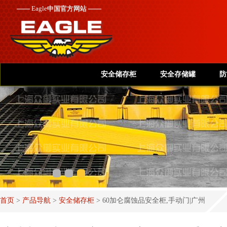
——
Eagle
中国官方网站 ——
安全储存柜
安全存储罐
防
首页
>
产品导航
>
安全储存柜
>
60加仑腐蚀品安全柜,手动门|广州