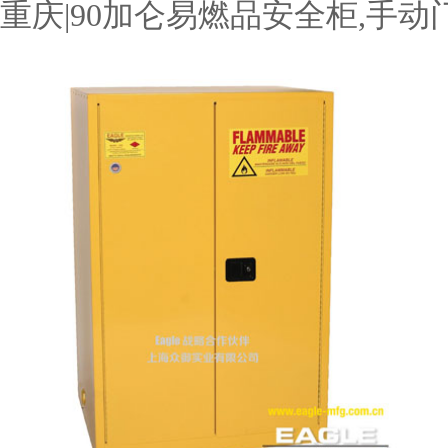
重庆|90加仑易燃品安全柜,手动