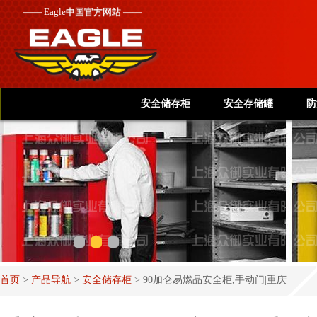
——
Eagle
中国官方网站 ——
安全储存柜
安全存储罐
防
首页
>
产品导航
>
安全储存柜
>
90加仑易燃品安全柜,手动门|重庆