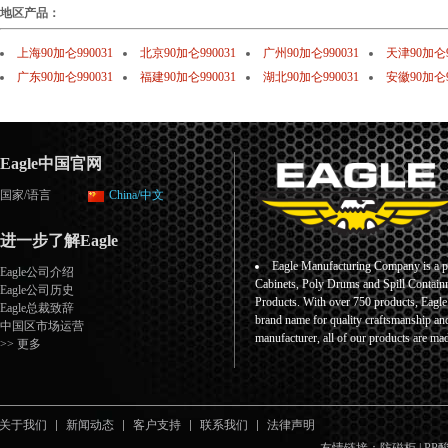
地区产品：
上海90加仑990031
北京90加仑990031
广州90加仑990031
天津90加仑9
广东90加仑990031
福建90加仑990031
湖北90加仑990031
安徽90加仑9
Eagle中国官网
国家/语言
China/中文
进一步了解Eagle
Eagle Manufacturing Company is a pr
Eagle公司介绍
Cabinets, Poly Drums and Spill Containm
Eagle公司历史
Products. With over 750 products, Eagl
Eagle总裁致辞
brand name for quality craftsmanship an
中国区市场运营
manufacturer, all of our products are ma
>> 更多
关于我们
新闻动态
客户支持
联系我们
法律声明