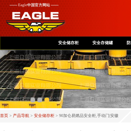
——
Eagle
中国官方网站 ——
安全储存柜
安全存储罐
防
首页
>
产品导航
>
安全储存柜
>
90加仑易燃品安全柜,手动门|安徽