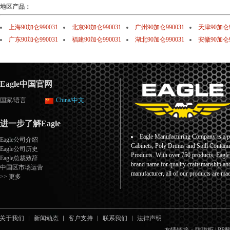
地区产品：
上海90加仑990031
北京90加仑990031
广州90加仑990031
天津90加仑9
广东90加仑990031
福建90加仑990031
湖北90加仑990031
安徽90加仑9
Eagle中国官网
国家/语言
China/中文
进一步了解Eagle
Eagle Manufacturing Company is a pr
Eagle公司介绍
Cabinets, Poly Drums and Spill Containm
Eagle公司历史
Products. With over 750 products, Eagl
Eagle总裁致辞
brand name for quality craftsmanship an
中国区市场运营
manufacturer, all of our products are ma
>> 更多
关于我们
新闻动态
客户支持
联系我们
法律声明