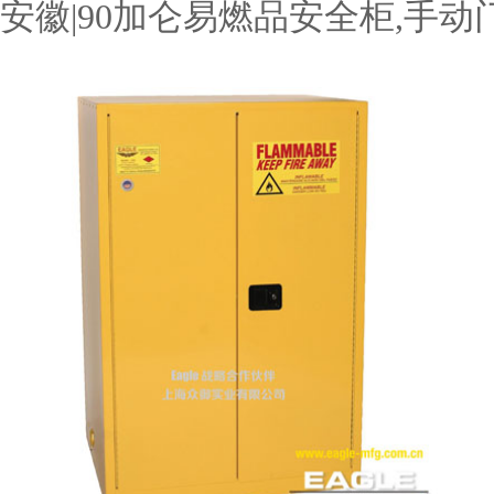
安徽|90加仑易燃品安全柜,手动