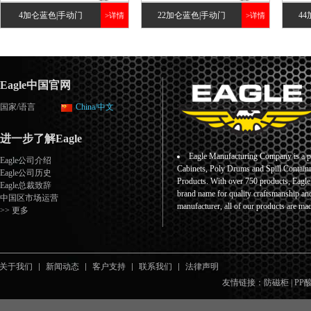
4加仑蓝色|手动门
22加仑蓝色|手动门
4
>详情
>详情
Eagle中国官网
国家/语言
China/中文
进一步了解Eagle
Eagle Manufacturing Company is a pr
Eagle公司介绍
Cabinets, Poly Drums and Spill Containm
Eagle公司历史
Products. With over 750 products, Eagl
Eagle总裁致辞
brand name for quality craftsmanship an
中国区市场运营
manufacturer, all of our products are ma
>> 更多
关于我们
新闻动态
客户支持
联系我们
法律声明
友情链接：
防磁柜
|
PP