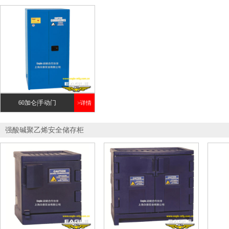
60加仑|手动门
>详情
强酸碱聚乙烯安全储存柜