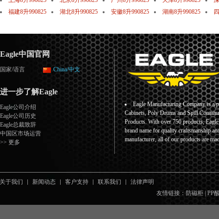
上海8升990825
北京8升990825
广州8升990825
天津8升990825
深
福建8升990825
湖北8升990825
安徽8升990825
湖南8升990825
四
Eagle中国官网
国家/语言
China/中文
进一步了解Eagle
Eagle Manufacturing Company is a pr
Eagle公司介绍
Cabinets, Poly Drums and Spill Containm
Eagle公司历史
Products. With over 750 products, Eagl
Eagle总裁致辞
brand name for quality craftsmanship an
中国区市场运营
manufacturer, all of our products are ma
>> 更多
关于我们
新闻动态
客户支持
联系我们
法律声明
友情链接：
防磁柜
|
PP