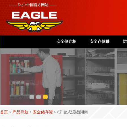
——
Eagle
中国官方网站 ——
安全储存柜
安全存储罐
防
首页
>
产品导航
>
安全储存罐
>
8升台式浸罐|湖南