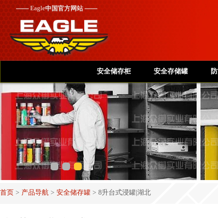
——
Eagle
中国官方网站 ——
安全储存柜
安全存储罐
防
首页
>
产品导航
>
安全储存罐
>
8升台式浸罐|湖北