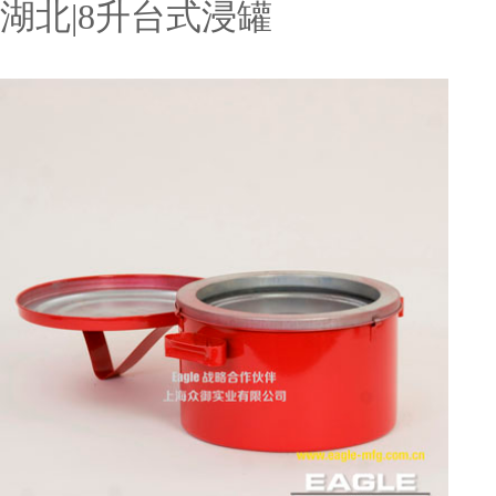
湖北|8升台式浸罐