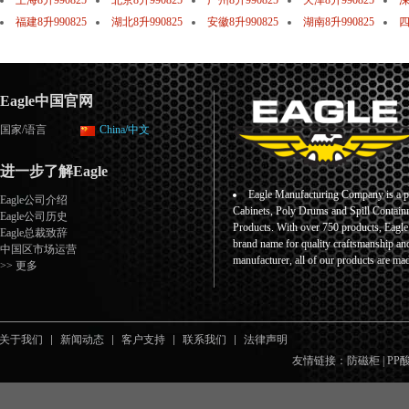
上海8升990825
北京8升990825
广州8升990825
天津8升990825
深
福建8升990825
湖北8升990825
安徽8升990825
湖南8升990825
四
Eagle中国官网
国家/语言
China/中文
进一步了解Eagle
Eagle Manufacturing Company is a pr
Eagle公司介绍
Cabinets, Poly Drums and Spill Containm
Eagle公司历史
Products. With over 750 products, Eagl
Eagle总裁致辞
brand name for quality craftsmanship an
中国区市场运营
manufacturer, all of our products are ma
>> 更多
关于我们
新闻动态
客户支持
联系我们
法律声明
友情链接：
防磁柜
|
PP