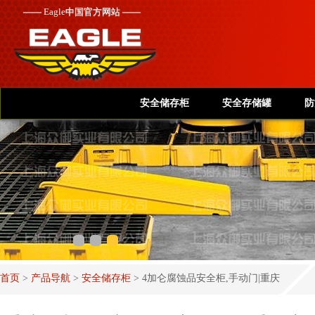
——
Eagle
中国官方网站 ——
安全储存柜
安全存储罐
防
首页
>
产品导航
>
安全储存柜
>
4加仑腐蚀品安全柜,手动门|重庆