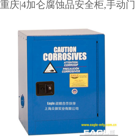
重庆|4加仑腐蚀品安全柜,手动门