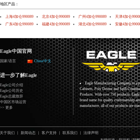
地区产品：
上海4加仑990089
北京4加仑990089
广州4加仑990089
天津4加仑9900
广东4加仑990089
福建4加仑990089
湖北4加仑990089
安徽4加仑9900
Eagle中国官网
国家/语言
China/中文
进一步了解Eagle
Eagle Manufacturing Company is a pr
Eagle公司介绍
Cabinets, Poly Drums and Spill Containm
Eagle公司历史
Products. With over 750 products, Eagl
Eagle总裁致辞
brand name for quality craftsmanship an
中国区市场运营
manufacturer, all of our products are ma
>> 更多
关于我们
新闻动态
客户支持
联系我们
法律声明