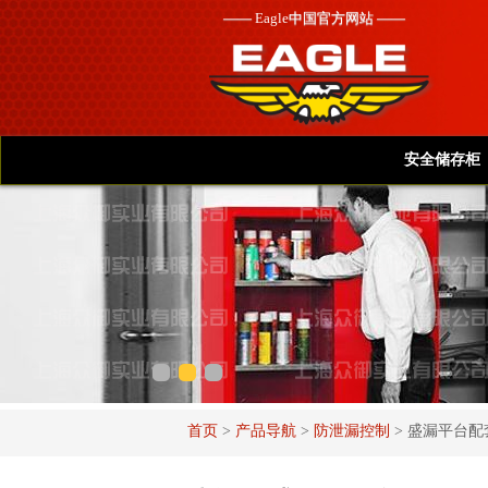
——
Eagle
中国官方网站 ——
安全储存柜
首页
>
产品导航
>
防泄漏控制
>
盛漏平台配