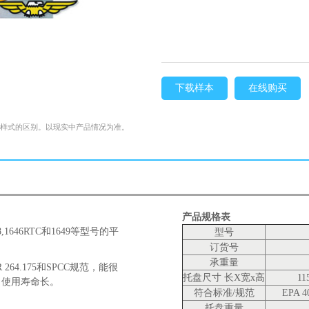
下载样本
在线购买
格样式的区别。以现实中产品情况为准。
产品规格表
6,1688,1646RTC和1649等型号的平
型号
订货号
承重量
 264.175和SPCC规范，能很
托盘尺寸 长X宽x高
11
，使用寿命长。
符合标准/规范
EPA 4
托盘重量