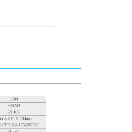
1689
990253
681KG
55 X 812 X 203mm
0 CFR 264.175和SPCC
14.5KG