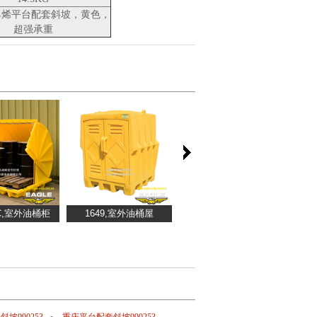
聚乙烯平台配套斜坡，黄色，
超强承重