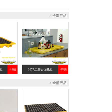
> 全部产品
托盘
1677,工作台面托盘
>详情
>详情
> 全部产品