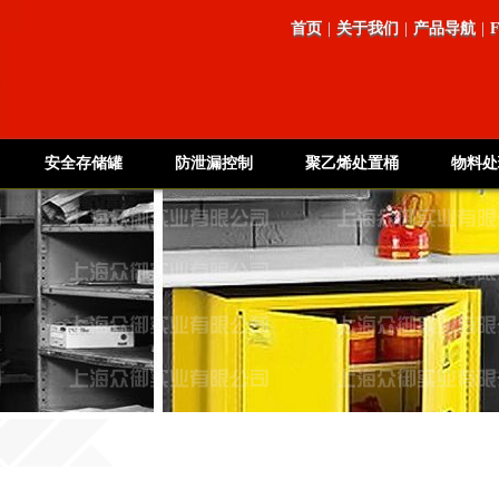
首页
|
关于我们
|
产品导航
|
安全存储罐
防泄漏控制
聚乙烯处置桶
物料处