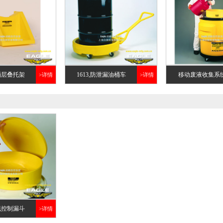
油桶层叠托架
1613,防泄漏油桶车
移动废液收集系
>详情
>详情
防溅控制漏斗
>详情