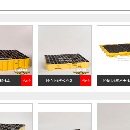
,4桶托盘
1645,4桶浅式托盘
1646,4桶可堆叠
>详情
>详情