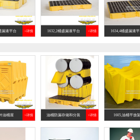
桶盛漏液平台
1632,2桶盛漏液平台
1634,4桶盛漏液
>详情
>详情
室外油桶屋
油桶防漏存储和分装
1605,油桶平放
>详情
>详情