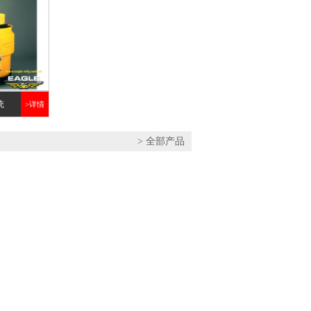
统
>详情
> 全部产品