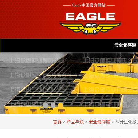
——
Eagle
中国官方网站 ——
安全储存柜
首页
>
产品导航
>
安全储存罐
>
37升生化废