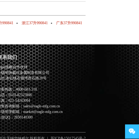
990841
浙江37升990841
广东37升990841
联系我们
agle战略合作伙伴
无锡华纳威尔金属制造有限公司
地址:洛社镇石塘湾西石路28号
务热线：4000-663-518
话：0510-82323896
真：021-54243094
售咨询邮箱：sales@eagle-mfg.com.cn
场管理邮箱：market@eagle-mfg.com.cn
业QQ：2850140300
2026 无锡华纳威尔 版权所有
苏ICP备15017545号-2