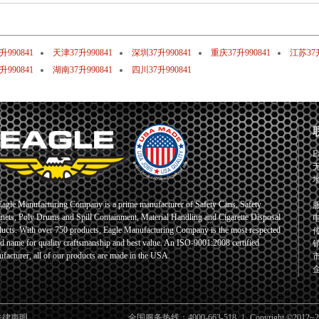
升990841
天津37升990841
深圳37升990841
重庆37升990841
江苏37升
升990841
湖南37升990841
四川37升990841
E
Eagle Manufacturing Company is a prime manufacturer of Safety Cans, Safety
服
nets, Poly Drums and Spill Containment, Material Handling and Cigarette Disposal
电
ucts. With over 750 products, Eagle Manufacturing Company is the most respected
传
d name for quality craftsmanship and best value. An ISO-9001:2008 certified
销
facturer, all of our products are made in the USA.
市
企
法律声明
全国服务热线：4000-663-518
Copyright ©2012~