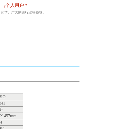
与个人用户 *
、化学、广大制造行业等领域。
BIO
841
7升
7 X 457mm
M
6KG