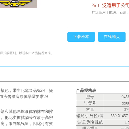
※ 广泛适用于公司
广泛应用于能源、石油
下载样本
在线购买
格样式的区别。以现实中产品情况为准。
种颜色，带生化危险品标识，提
产品规格表
血液传播病原体暴露要求29
型号
945
订货号
990
容量
3
合剂和其他易燃液体的抹布和擦
罐尺寸 外径x高
559 X 45
患。把此类擦拭物等存放于高密
认证/列名规范
F
隔离，限制氧气量，因此可有效
理论重量
6.3