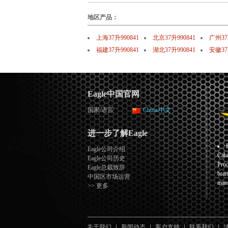
地区产品：
上海37升990841
北京37升990841
广州37
福建37升990841
湖北37升990841
安徽37
Eagle中国官网
国家/语言
China/中文
进一步了解Eagle
Eagle公司介绍
Cabi
Eagle公司历史
Prod
Eagle总裁致辞
bran
中国区市场运营
manu
>> 更多
关于我们
新闻动态
客户支持
联系我们