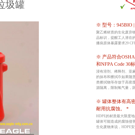
垃圾罐
※ 型号：945BIO 
聚乙烯材质的生化废弃
品标识，提醒工人潜在的
播病原体暴露要求29 CFR 1
※ 产品符合OSHA 29 
和NFPA Code 30
浸有溶剂、稀释剂、亚
的抹布和擦拭巾如果随
类擦拭物等存放于高密
源隔离，限制氧气量，
※ 罐体整体有高
耐用抗腐蚀。 *
HDPE的材质最大限度
罐体可能造成的腐蚀侵
生化废物来说，HDPE