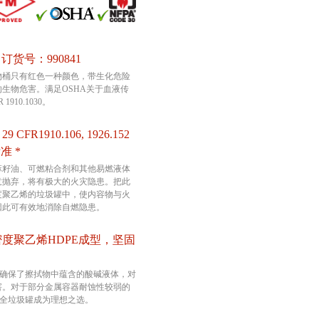
| 订货号：990841
物桶只有红色一种颜色，带生化危险
生物危害。满足OSHA关于血液传
910.1030。
CFR1910.106, 1926.152
标准 *
麻籽油、可燃粘合剂和其他易燃液体
意抛弃，将有极大的火灾隐患。把此
度聚乙烯的垃圾罐中，使内容物与火
因此可有效地消除自燃隐患。
密度聚乙烯HDPE成型，坚固
地确保了擦拭物中蕴含的酸碱液体，对
害。对于部分金属容器耐蚀性较弱的
安全垃圾罐成为理想之选。