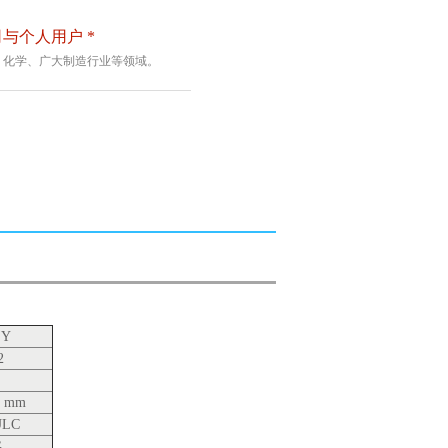
与个人用户 *
、化学、广大制造行业等领域。
SY
2
3 mm
ULC
G