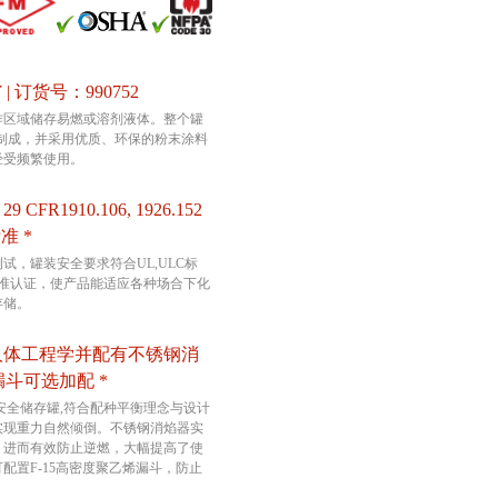
 | 订货号：990752
作区域储存易燃或溶剂液体。整个罐
钢板制成，并采用优质、环保的粉末涂料
经受频繁使用。
CFR1910.106, 1926.152
标准 *
试，罐装安全要求符合UL,ULC标
标准认证，使产品能适应各种场合下化
存储。
人体工程学并配有不锈钢消
烯漏斗可选加配 *
属安全储存罐,符合配种平衡理念与设计
实现重力自然倾倒。不锈钢消焰器实
，进而有效防止逆燃，大幅提高了使
配置F-15高密度聚乙烯漏斗，防止