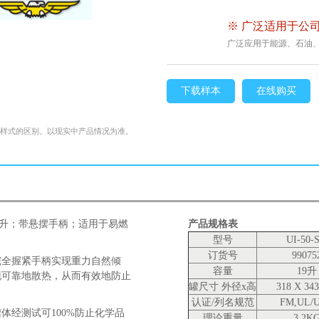
※ 广泛适用于公司
广泛应用于能源、石油
下载样本
在线购买
格样式的区别。以现实中产品情况为准。
量19升；带悬摆手柄；适用于易燃
产品规格表
型号
UI-50-
订货号
99075
完全握紧手柄实现重力自然倾
容量
19升
现可靠地散热，从而有效地防止
罐尺寸 外径x高
318 X 34
认证/列名规范
FM,UL/
体经测试可100%防止化学品
理论重量
3.2K