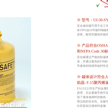
※ 型号：UI-50-SY
安全储存罐可用于在工
体100%由24号镀锌
涂饰，耐溶剂腐蚀并能
※ 产品符合OSHA 29 
和NFPA Code 30
安全罐通过严格的防漏测
准，并通过最高的FM
学液体的转移和临时性
※ 罐体设计符合
焰器; F-15聚丙
EAGLE公司生产的金
原理，完全紧握手柄可
现了液体倾倒时的散热
用过程的安全性。全罐可
向容器加注液体时渗漏