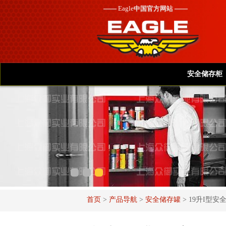
——
Eagle
中国官方网站 ——
安全储存柜
首页
>
产品导航
>
安全储存罐
>
19升I型安