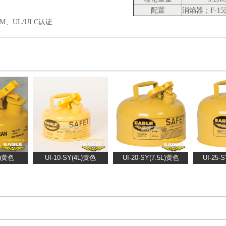
配置
消焰器；F-1
M、UL/ULC认证