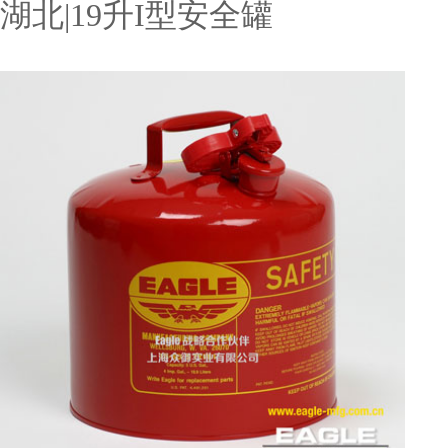
湖北|19升I型安全罐