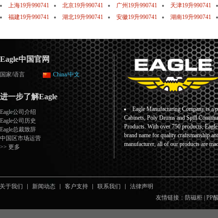
上海19升990741
北京19升990741
广州19升990741
天津19升990741
福建19升990741
湖北19升990741
安徽19升990741
湖南19升990741
Eagle中国官网
国家/语言
China/中文
进一步了解Eagle
Eagle Manufacturing Company is a pr
Eagle公司介绍
Cabinets, Poly Drums and Spill Containm
Eagle公司历史
Products. With over 750 products, Eagl
Eagle总裁致辞
brand name for quality craftsmanship an
中国区市场运营
manufacturer, all of our products are ma
>> 更多
关于我们
新闻动态
客户支持
联系我们
法律声明
友情链接：
防磁柜
|
PP