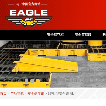
——
Eagle
中国官方网站 ——
安全储存柜
安全存储罐
防
首页
>
产品导航
>
安全储存罐
>
19升I型安全罐|湖北