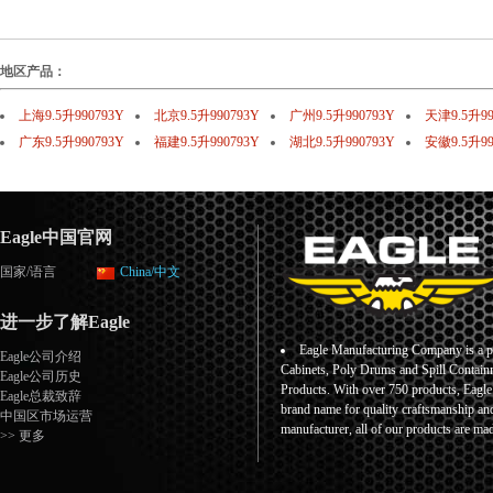
地区产品：
上海9.5升990793Y
北京9.5升990793Y
广州9.5升990793Y
天津9.5升99
广东9.5升990793Y
福建9.5升990793Y
湖北9.5升990793Y
安徽9.5升99
Eagle中国官网
国家/语言
China/中文
进一步了解Eagle
Eagle Manufacturing Company is a pr
Eagle公司介绍
Cabinets, Poly Drums and Spill Containm
Eagle公司历史
Products. With over 750 products, Eagl
Eagle总裁致辞
brand name for quality craftsmanship an
中国区市场运营
manufacturer, all of our products are ma
>> 更多