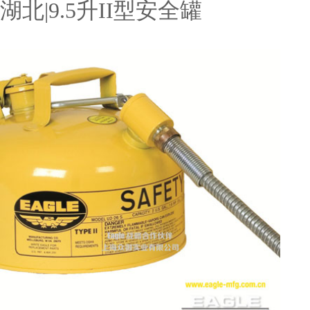
湖北|9.5升II型安全罐