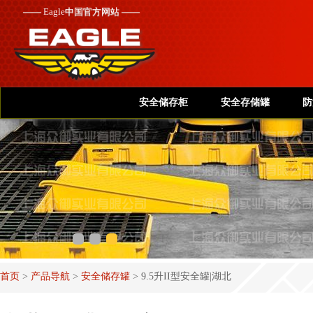
——
Eagle
中国官方网站 ——
安全储存柜
安全存储罐
防
首页
>
产品导航
>
安全储存罐
>
9.5升II型安全罐|湖北