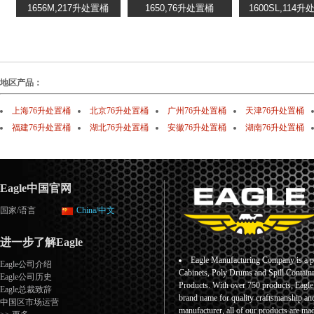
地区产品：
上海76升处置桶
北京76升处置桶
广州76升处置桶
天津76升处置桶
福建76升处置桶
湖北76升处置桶
安徽76升处置桶
湖南76升处置桶
Eagle中国官网
国家/语言
China/中文
进一步了解Eagle
Eagle Manufacturing Company is a pr
Eagle公司介绍
Cabinets, Poly Drums and Spill Containm
Eagle公司历史
Products. With over 750 products, Eagl
Eagle总裁致辞
brand name for quality craftsmanship an
中国区市场运营
manufacturer, all of our products are ma