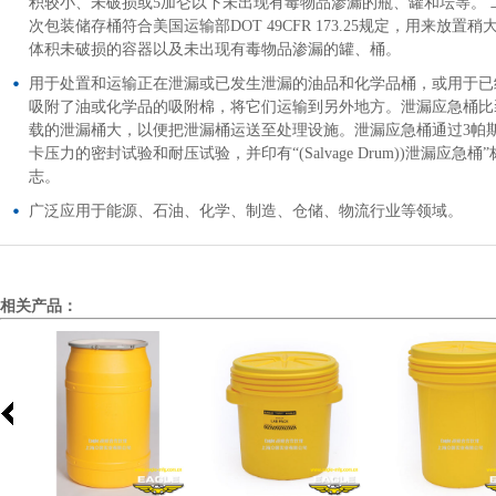
积较小、未破损或5加仑以下未出现有毒物品渗漏的瓶、罐和坛等。 
次包装储存桶符合美国运输部DOT 49CFR 173.25规定，用来放置稍
体积未破损的容器以及未出现有毒物品渗漏的罐、桶。
用于处置和运输正在泄漏或已发生泄漏的油品和化学品桶，或用于已
吸附了油或化学品的吸附棉，将它们运输到另外地方。泄漏应急桶比
载的泄漏桶大，以便把泄漏桶运送至处理设施。泄漏应急桶通过3帕
卡压力的密封试验和耐压试验，并印有“(Salvage Drum))泄漏应急桶”
志。
广泛应用于能源、石油、化学、制造、仓储、物流行业等领域。
相关产品：