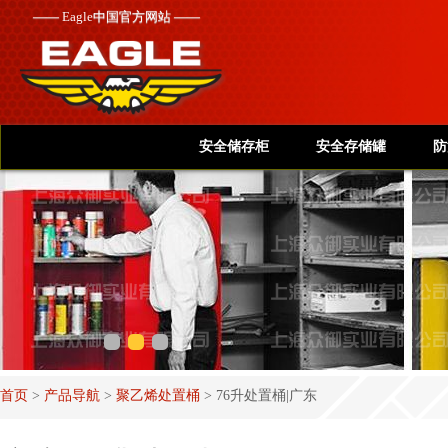
——
Eagle
中国官方网站 ——
安全储存柜
安全存储罐
防
首页
>
产品导航
>
聚乙烯处置桶
>
76升处置桶|广东