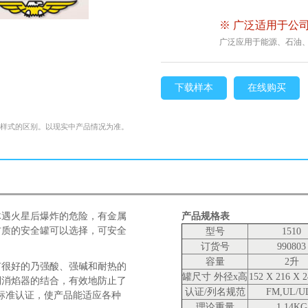
※ 广泛适用于公司
广泛应用于能源、石油
下载样本
在线购买
格样式的区别。以现实中产品情况为准。
体遇火星后爆炸的危险，有金属
产品规格表
材质的安全罐可以选择，可安全
型号
1510
订货号
990803
容量
2升
有很好的乃强酸、强碱和耐热的
罐尺寸 外径x高
152 X 216 X 
利消焰器的结合，有效地防止了
认证/列名规范
FM,UL/U
标准认证，使产品能适应各种
理论重量
1.14KG