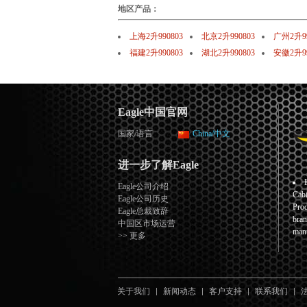
地区产品：
上海2升990803
北京2升990803
广州2升99
福建2升990803
湖北2升990803
安徽2升99
Eagle中国官网
国家/语言
China/中文
进一步了解Eagle
Eagle公司介绍
Cabi
Eagle公司历史
Prod
Eagle总裁致辞
bran
中国区市场运营
manu
>> 更多
关于我们
新闻动态
客户支持
联系我们