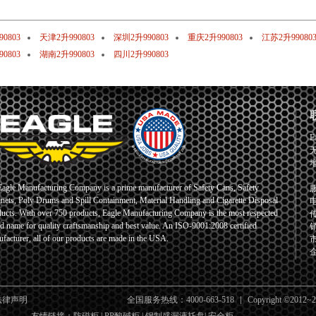
0803
天津2升990803
深圳2升990803
重庆2升990803
江苏2升99080
0803
湖南2升990803
四川2升990803
E
Eagle Manufacturing Company is a prime manufacturer of Safety Cans, Safety
服
nets, Poly Drums and Spill Containment, Material Handling and Cigarette Disposal
电
ucts. With over 750 products, Eagle Manufacturing Company is the most respected
传
d name for quality craftsmanship and best value. An ISO-9001:2008 certified
销
facturer, all of our products are made in the USA.
市
企
法律声明
全国服务热线：4000-663-518
Copyright ©2012~