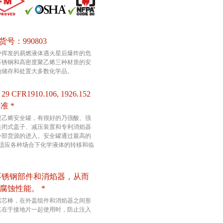
订货号：990803
少挥发的易燃液体遇火星后爆炸的危
不锈钢和高密度聚乙烯三种材质的安
地储存和处置大多数化学品。
CFR1910.106, 1926.152
标准 *
聚乙烯安全罐，有很好的乃强酸、强
关闭式盖子、减压装置和专利消焰器
外部货源的进入。安全罐通过最高的
能适应各种场合下化学液体的转移和临
不锈钢部件和消焰器，从而
腐蚀性能。 *
碳芯棒，在外盖组件和消焰器之间形
其在于接地片一起使用时，防止注入