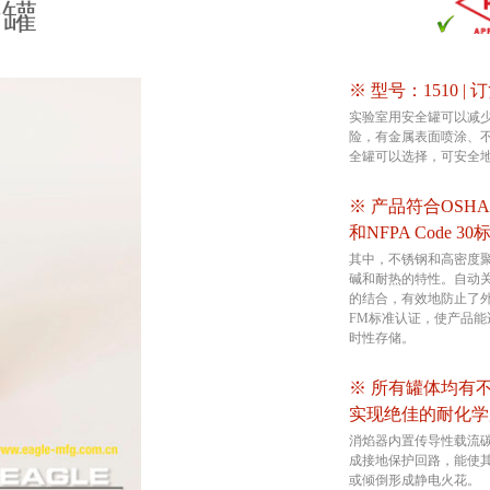
全罐
※ 型号：1510 | 
实验室用安全罐可以减
险，有金属表面喷涂、
全罐可以选择，可安全
※ 产品符合OSHA 29 
和NFPA Code 30
其中，不锈钢和高密度
碱和耐热的特性。自动
的结合，有效地防止了
FM标准认证，使产品
时性存储。
※ 所有罐体均有
实现绝佳的耐化学
消焰器内置传导性载流
成接地保护回路，能使
或倾倒形成静电火花。