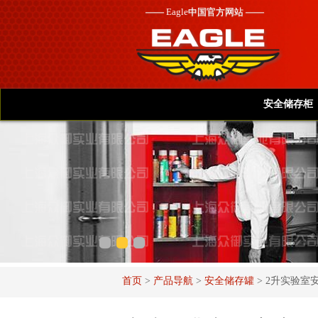
——
Eagle
中国官方网站 ——
安全储存柜
首页
>
产品导航
>
安全储存罐
>
2升实验室