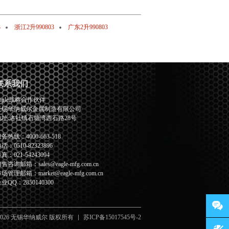
3
浙江2升990803
广东2升990803
联系我们
agle战略合作伙伴
无锡华纳威尔金属制造有限公司
地址:洛社镇石塘湾西石路28号
务热线：4000-663-518
话：0510-82323896
真：021-54243094
售咨询邮箱：sales@eagle-mfg.com.cn
场管理邮箱：market@eagle-mfg.com.cn
业QQ：2850140300
2026 无锡华纳威尔 版权所有
苏ICP备15017545号-2
客服