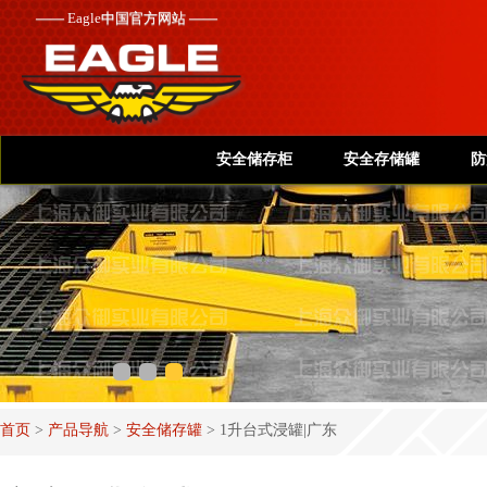
——
Eagle
中国官方网站 ——
安全储存柜
安全存储罐
防
首页
>
产品导航
>
安全储存罐
>
1升台式浸罐|广东