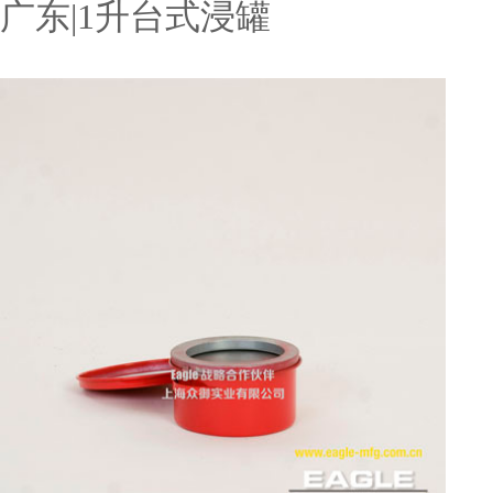
广东|1升台式浸罐