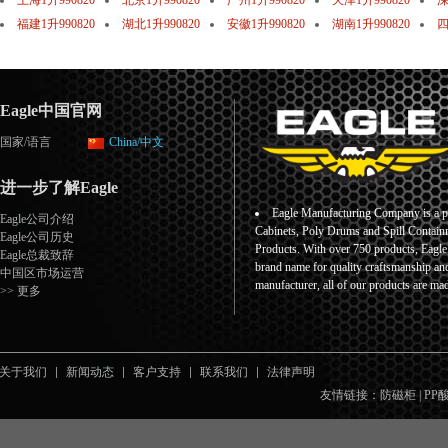
上海1升990820
北京1升990820
广州1升990820
天津1升990820
深
福建1升990820
湖北1升990820
安徽1升990820
湖南1升990820
四
Eagle中国官网
国家/语言
China/中文
进一步了解Eagle
Eagle Manufacturing Company is a pr
Eagle公司介绍
Cabinets, Poly Drums and Spill Containm
Eagle公司历史
Products. With over 750 products, Eagl
Eagle总裁致辞
brand name for quality craftsmanship an
中国区市场运营
manufacturer, all of our products are ma
>> 更多
关于我们
新闻动态
客户支持
联系我们
法律声明
友情链接：
防磁柜
|
PP