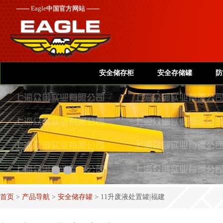
——
Eagle
中国官方网站 ——
安全储存柜
安全存储罐
防
首页
>
产品导航
>
安全储存罐
>
11升废液处置罐|福建