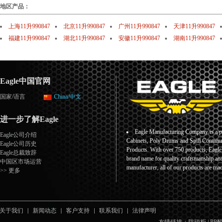
地区产品：
上海11升990847
北京11升990847
广州11升990847
天津11升990847
福建11升990847
湖北11升990847
安徽11升990847
湖南11升990847
Eagle中国官网
国家/语言
China/中文
进一步了解Eagle
Eagle Manufacturing Company is a pr
Eagle公司介绍
Cabinets, Poly Drums and Spill Containm
Eagle公司历史
Products. With over 750 products, Eagl
Eagle总裁致辞
brand name for quality craftsmanship an
中国区市场运营
manufacturer, all of our products are ma
>> 更多
关于我们
新闻动态
客户支持
联系我们
法律声明