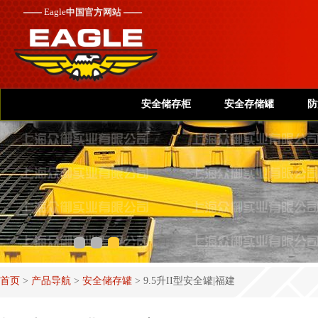
——
Eagle
中国官方网站 ——
安全储存柜
安全存储罐
防
首页
>
产品导航
>
安全储存罐
>
9.5升II型安全罐|福建