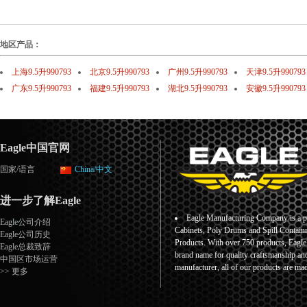
地区产品：
上海9.5升990793
北京9.5升990793
广州9.5升990793
天津9.5升990793
广东9.5升990793
福建9.5升990793
湖北9.5升990793
安徽9.5升990793
Eagle中国官网
国家/语言
China/中文
进一步了解Eagle
Eagle Manufacturing Company is a pr
Eagle公司介绍
Cabinets, Poly Drums and Spill Containm
Eagle公司历史
Products. With over 750 products, Eagl
Eagle总裁致辞
brand name for quality craftsmanship an
中国区市场运营
manufacturer, all of our products are ma
>> 更多