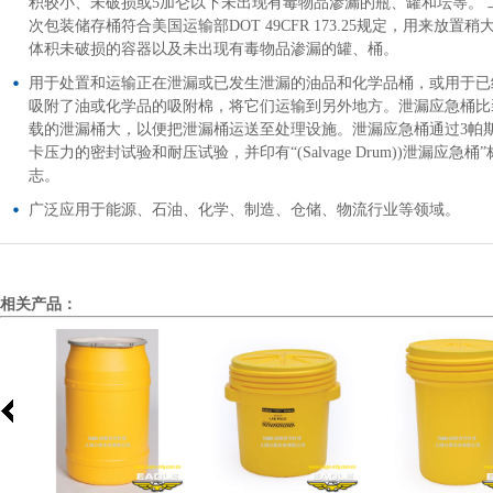
积较小、未破损或5加仑以下未出现有毒物品渗漏的瓶、罐和坛等。 
次包装储存桶符合美国运输部DOT 49CFR 173.25规定，用来放置稍
体积未破损的容器以及未出现有毒物品渗漏的罐、桶。
用于处置和运输正在泄漏或已发生泄漏的油品和化学品桶，或用于已
吸附了油或化学品的吸附棉，将它们运输到另外地方。泄漏应急桶比
载的泄漏桶大，以便把泄漏桶运送至处理设施。泄漏应急桶通过3帕
卡压力的密封试验和耐压试验，并印有“(Salvage Drum))泄漏应急桶”
志。
广泛应用于能源、石油、化学、制造、仓储、物流行业等领域。
相关产品：