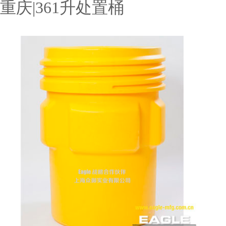
重庆|361升处置桶