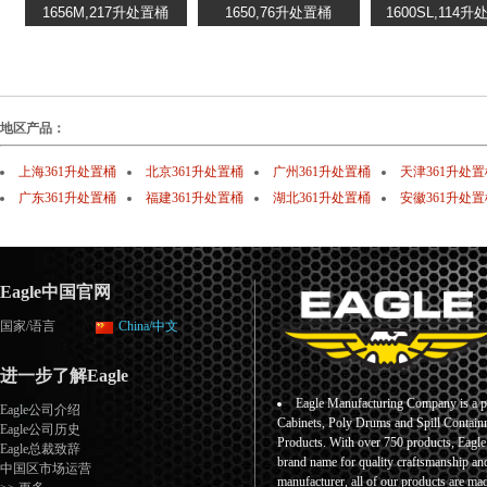
地区产品：
上海361升处置桶
北京361升处置桶
广州361升处置桶
天津361升处置
广东361升处置桶
福建361升处置桶
湖北361升处置桶
安徽361升处置
Eagle中国官网
国家/语言
China/中文
进一步了解Eagle
Eagle Manufacturing Company is a pr
Eagle公司介绍
Cabinets, Poly Drums and Spill Containm
Eagle公司历史
Products. With over 750 products, Eagl
Eagle总裁致辞
brand name for quality craftsmanship an
中国区市场运营
manufacturer, all of our products are ma