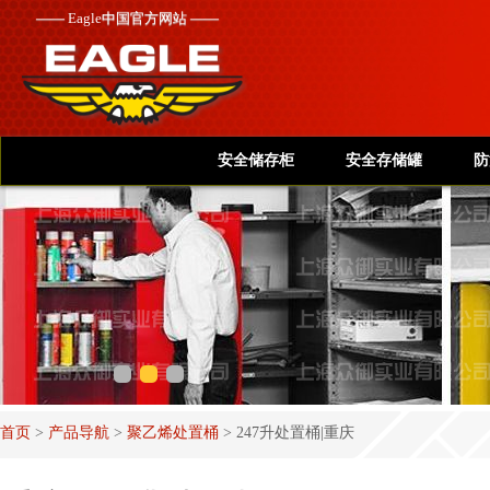
——
Eagle
中国官方网站 ——
安全储存柜
安全存储罐
防
首页
>
产品导航
>
聚乙烯处置桶
>
247升处置桶|重庆