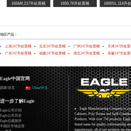
地区产品：
上海247升处置桶
北京247升处置桶
广州247升处置桶
天津247升处置
广东247升处置桶
福建247升处置桶
湖北247升处置桶
安徽247升处置
Eagle中国官网
国家/语言
China/中文
进一步了解Eagle
Eagle Manufacturing Company is a pr
Eagle公司介绍
Cabinets, Poly Drums and Spill Containm
Eagle公司历史
Products. With over 750 products, Eagl
Eagle总裁致辞
brand name for quality craftsmanship an
中国区市场运营
manufacturer, all of our products are ma