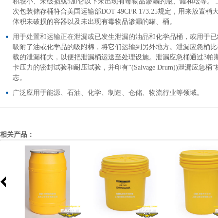
积较小、未破损或5加仑以下未出现有毒物品渗漏的瓶、罐和坛等。 
次包装储存桶符合美国运输部DOT 49CFR 173.25规定，用来放置稍
体积未破损的容器以及未出现有毒物品渗漏的罐、桶。
用于处置和运输正在泄漏或已发生泄漏的油品和化学品桶，或用于已
吸附了油或化学品的吸附棉，将它们运输到另外地方。泄漏应急桶比
载的泄漏桶大，以便把泄漏桶运送至处理设施。泄漏应急桶通过3帕
卡压力的密封试验和耐压试验，并印有“(Salvage Drum))泄漏应急桶”
志。
广泛应用于能源、石油、化学、制造、仓储、物流行业等领域。
相关产品：