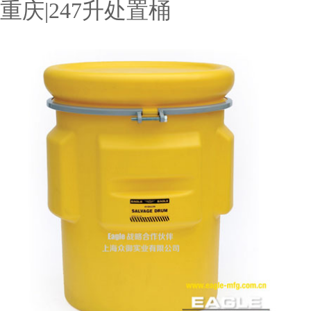
重庆|247升处置桶