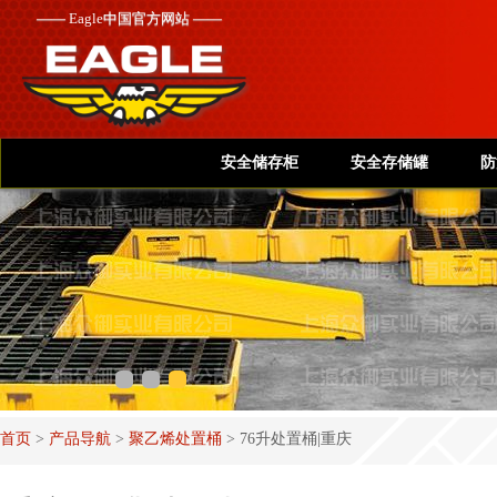
——
Eagle
中国官方网站 ——
安全储存柜
安全存储罐
防
首页
>
产品导航
>
聚乙烯处置桶
>
76升处置桶|重庆