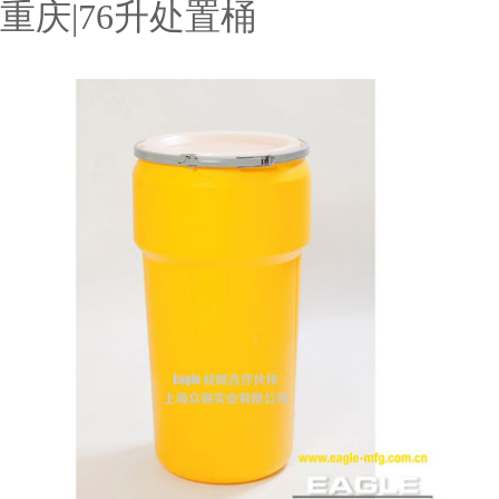
重庆|76升处置桶