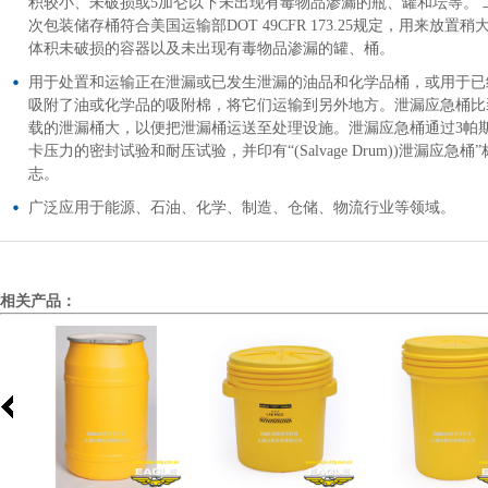
积较小、未破损或5加仑以下未出现有毒物品渗漏的瓶、罐和坛等。 
次包装储存桶符合美国运输部DOT 49CFR 173.25规定，用来放置稍
体积未破损的容器以及未出现有毒物品渗漏的罐、桶。
用于处置和运输正在泄漏或已发生泄漏的油品和化学品桶，或用于已
吸附了油或化学品的吸附棉，将它们运输到另外地方。泄漏应急桶比
载的泄漏桶大，以便把泄漏桶运送至处理设施。泄漏应急桶通过3帕
卡压力的密封试验和耐压试验，并印有“(Salvage Drum))泄漏应急桶”
志。
广泛应用于能源、石油、化学、制造、仓储、物流行业等领域。
相关产品：