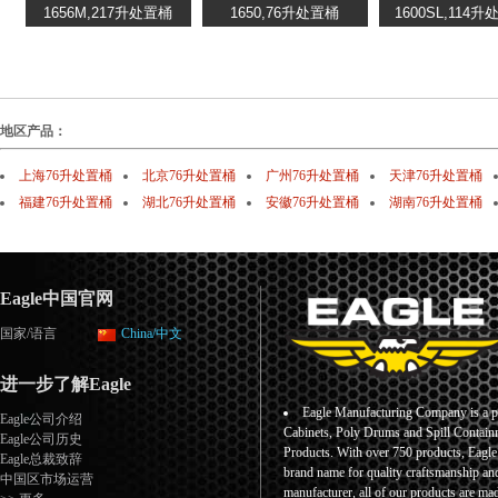
地区产品：
上海76升处置桶
北京76升处置桶
广州76升处置桶
天津76升处置桶
福建76升处置桶
湖北76升处置桶
安徽76升处置桶
湖南76升处置桶
Eagle中国官网
国家/语言
China/中文
进一步了解Eagle
Eagle Manufacturing Company is a pr
Eagle公司介绍
Cabinets, Poly Drums and Spill Containm
Eagle公司历史
Products. With over 750 products, Eagl
Eagle总裁致辞
brand name for quality craftsmanship an
中国区市场运营
manufacturer, all of our products are ma