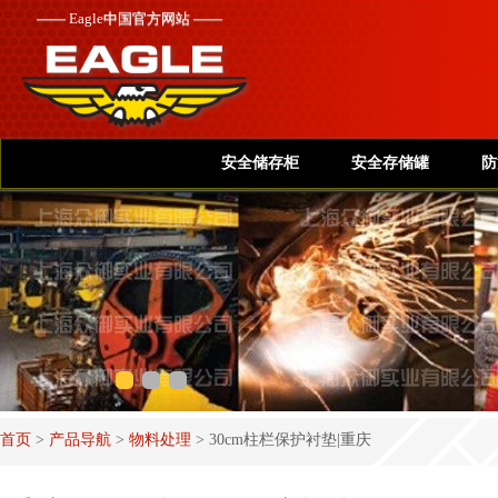
——
Eagle
中国官方网站 ——
安全储存柜
安全存储罐
防
首页
>
产品导航
>
物料处理
>
30cm柱栏保护衬垫|重庆