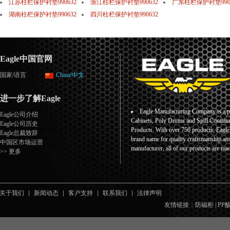
江苏柱栏保护衬垫990632
浙江柱栏保护衬垫990632
广东柱栏保护衬垫990
湖南柱栏保护衬垫990632
四川柱栏保护衬垫990632
Eagle中国官网
国家/语言
China/中文
进一步了解Eagle
Eagle Manufacturing Company is a pr
Eagle公司介绍
Cabinets, Poly Drums and Spill Containm
Eagle公司历史
Products. With over 750 products, Eagl
Eagle总裁致辞
brand name for quality craftsmanship an
中国区市场运营
manufacturer, all of our products are ma
>> 更多
关于我们
新闻动态
客户支持
联系我们
法律声明
友情链接：
防磁柜
|
PP