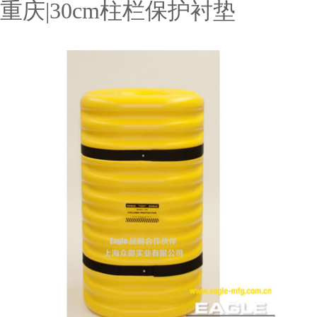
重庆|30cm柱栏保护衬垫