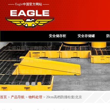
——
Eagle
中国官方网站 ——
安全储存柜
安全存储罐
防
首页
>
产品导航
>
物料处理
>
20cm高档防撞柱套|北京