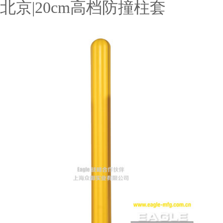
北京|20cm高档防撞柱套