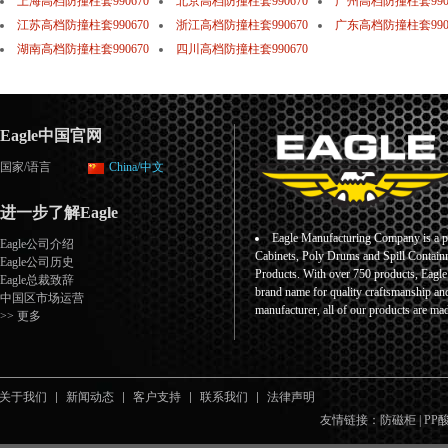
上海高档防撞柱套990670
北京高档防撞柱套990670
广州高档防撞柱套990
江苏高档防撞柱套990670
浙江高档防撞柱套990670
广东高档防撞柱套990
湖南高档防撞柱套990670
四川高档防撞柱套990670
Eagle中国官网
国家/语言
China/中文
进一步了解Eagle
Eagle Manufacturing Company is a pr
Eagle公司介绍
Cabinets, Poly Drums and Spill Containm
Eagle公司历史
Products. With over 750 products, Eagl
Eagle总裁致辞
brand name for quality craftsmanship an
中国区市场运营
manufacturer, all of our products are ma
>> 更多
关于我们
新闻动态
客户支持
联系我们
法律声明
友情链接：
防磁柜
|
PP