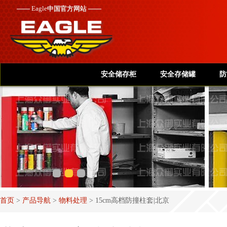
——
Eagle
中国官方网站 ——
安全储存柜
安全存储罐
防
首页
>
产品导航
>
物料处理
>
15cm高档防撞柱套|北京