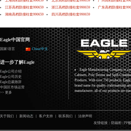
上海高档防撞柱套990659
北京高档防撞柱套990659
广州高档防撞柱套990
江苏高档防撞柱套990659
浙江高档防撞柱套990659
广东高档防撞柱套990
湖南高档防撞柱套990659
四川高档防撞柱套990659
Eagle中国官网
国家/语言
China/中文
进一步了解Eagle
Eagle Manufacturing Company is a pr
Eagle公司介绍
Cabinets, Poly Drums and Spill Containm
Eagle公司历史
Products. With over 750 products, Eagl
Eagle总裁致辞
brand name for quality craftsmanship an
中国区市场运营
manufacturer, all of our products are ma
>> 更多
关于我们
新闻动态
客户支持
联系我们
法律声明
友情链接：
防磁柜
|
PP