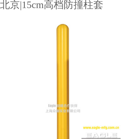
北京|15cm高档防撞柱套