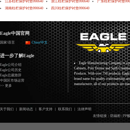
江苏柱栏保护衬垫990640
浙江柱栏保护衬垫990640
广东柱栏保护衬垫990
湖南柱栏保护衬垫990640
四川柱栏保护衬垫990640
Eagle中国官网
国家/语言
China/中文
进一步了解Eagle
Eagle Manufacturing Company is a pr
Eagle公司介绍
Cabinets, Poly Drums and Spill Containm
Eagle公司历史
Products. With over 750 products, Eagl
Eagle总裁致辞
brand name for quality craftsmanship an
中国区市场运营
manufacturer, all of our products are ma
>> 更多
关于我们
新闻动态
客户支持
联系我们
法律声明
友情链接：
防磁柜
|
PP