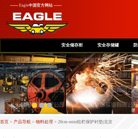
——
Eagle
中国官方网站 ——
安全储存柜
安全存储罐
防
首页
>
产品导航
>
物料处理
>
20cm-mini柱栏保护衬垫|北京