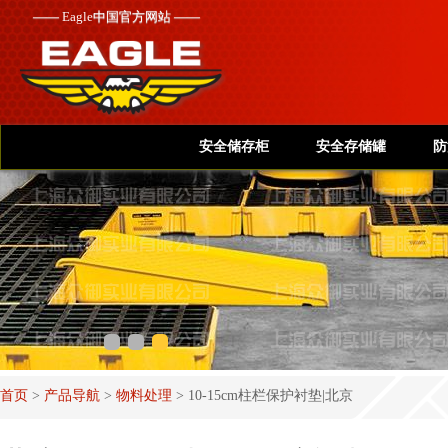
——
Eagle
中国官方网站 ——
安全储存柜
安全存储罐
防
首页
>
产品导航
>
物料处理
>
10-15cm柱栏保护衬垫|北京