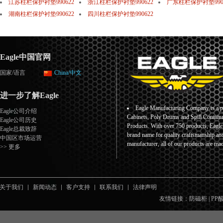
江苏柱栏保护衬垫990622
浙江柱栏保护衬垫990622
广东柱栏保护衬垫990
湖南柱栏保护衬垫990622
四川柱栏保护衬垫990622
Eagle中国官网
国家/语言
China/中文
进一步了解Eagle
Eagle Manufacturing Company is a pr
Eagle公司介绍
Cabinets, Poly Drums and Spill Containm
Eagle公司历史
Products. With over 750 products, Eagl
Eagle总裁致辞
brand name for quality craftsmanship an
中国区市场运营
manufacturer, all of our products are ma
>> 更多
关于我们
新闻动态
客户支持
联系我们
法律声明
友情链接：
防磁柜
|
PP