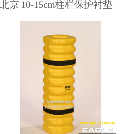
北京|10-15cm柱栏保护衬垫