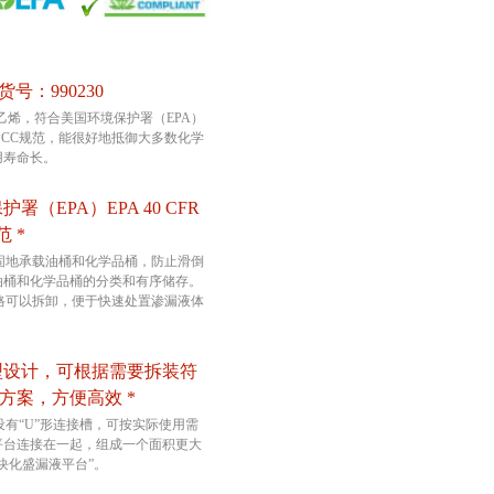
订货号：990230
聚乙烯，符合美国环境保护署（EPA）
175和SPCC规范，能很好地抵御大多数化学
用寿命长。
署（EPA）EPA 40 CFR
范 *
以稳固地承载油桶和化学品桶，防止滑倒
油桶和化学品桶的分类和有序储存。
的柵格可以拆卸，便于快速处置渗漏液体
型设计，可根据需要拆装符
方案，方便高效 *
台设有“U”形连接槽，可按实际使用需
平台连接在一起，组成一个面积更大
块化盛漏液平台”。