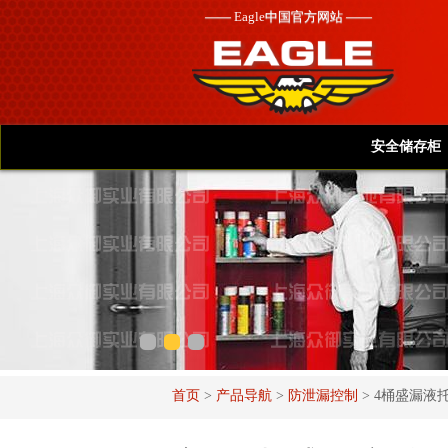
——
Eagle
中国官方网站 ——
安全储存柜
首页
>
产品导航
>
防泄漏控制
>
4桶盛漏液托