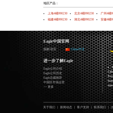
地区产品：
上海4桶990230
北京4桶990230
广州4桶99
福建4桶990230
湖北4桶990230
安徽4桶99
Eagle中国官网
国家/语言
China/中文
进一步了解Eagle
Eagle公司介绍
Cabi
Eagle公司历史
Prod
Eagle总裁致辞
bran
中国区市场运营
manu
>> 更多
关于我们
新闻动态
客户支持
联系我们