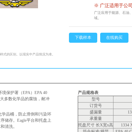
※ 广泛适用于公司
广泛应用于能源、石油
域。
下载样本
在线购买
格样式的区别。以现实中产品情况为准。
保护署（EPA）EPA 40
产品规格表
地抵御大多数化学品的腐蚀，耐冲
型号
订货号
盛漏量
1
和化学品桶，防止滑倒和污染环
承重量
储存。Eagle平台和托盘上
托盘尺寸 长X宽x高
1334 
体和清洗。
符合标准/规范
EPA 40 