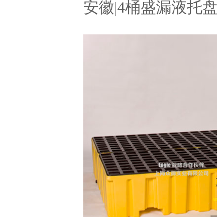
安徽|4桶盛漏液托