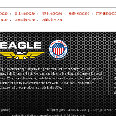
0230
天津4桶990230
深圳4桶990230
重庆4桶990230
江苏4桶99023
0230
湖南4桶990230
四川4桶990230
E
Eagle Manufacturing Company is a prime manufacturer of Safety Cans, Safety
服
nets, Poly Drums and Spill Containment, Material Handling and Cigarette Disposal
电
ucts. With over 750 products, Eagle Manufacturing Company is the most respected
传
d name for quality craftsmanship and best value. An ISO-9001:2008 certified
销
facturer, all of our products are made in the USA.
市
企
法律声明
全国服务热线：4000-663-518
Copyright ©2012~