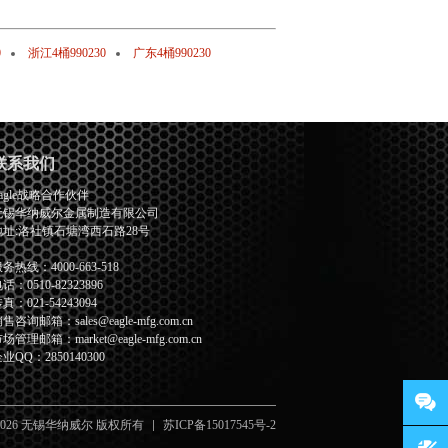
0
浙江4桶990230
广东4桶990230
联系我们
agle战略合作伙伴
无锡华纳威尔金属制造有限公司
地址:洛社镇石塘湾西石路28号
务热线：4000-663-518
话：0510-82323896
真：021-54243094
售咨询邮箱：sales@eagle-mfg.com.cn
场管理邮箱：market@eagle-mfg.com.cn
业QQ：2850140300
2026 无锡华纳威尔 版权所有
苏ICP备15017545号-2
客服