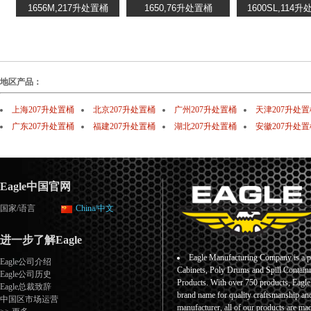
地区产品：
上海207升处置桶
北京207升处置桶
广州207升处置桶
天津207升处置
广东207升处置桶
福建207升处置桶
湖北207升处置桶
安徽207升处置
Eagle中国官网
国家/语言
China/中文
进一步了解Eagle
Eagle Manufacturing Company is a pr
Eagle公司介绍
Cabinets, Poly Drums and Spill Containm
Eagle公司历史
Products. With over 750 products, Eagl
Eagle总裁致辞
brand name for quality craftsmanship an
中国区市场运营
manufacturer, all of our products are ma