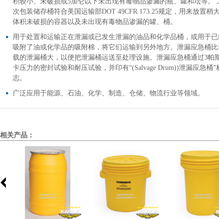
积较小、未破损或5加仑以下未出现有毒物品渗漏的瓶、罐和坛等。 
次包装储存桶符合美国运输部DOT 49CFR 173.25规定，用来放置稍
体积未破损的容器以及未出现有毒物品渗漏的罐、桶。
用于处置和运输正在泄漏或已发生泄漏的油品和化学品桶，或用于已
吸附了油或化学品的吸附棉，将它们运输到另外地方。泄漏应急桶比
载的泄漏桶大，以便把泄漏桶运送至处理设施。泄漏应急桶通过3帕
卡压力的密封试验和耐压试验，并印有“(Salvage Drum))泄漏应急桶”
志。
广泛应用于能源、石油、化学、制造、仓储、物流行业等领域。
相关产品：