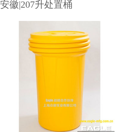
安徽|207升处置桶