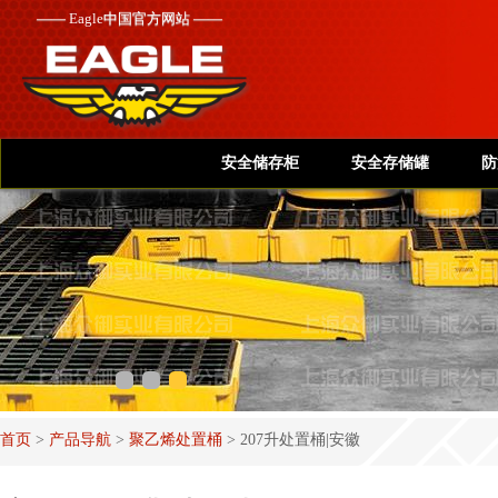
——
Eagle
中国官方网站 ——
安全储存柜
安全存储罐
防
首页
>
产品导航
>
聚乙烯处置桶
>
207升处置桶|安徽