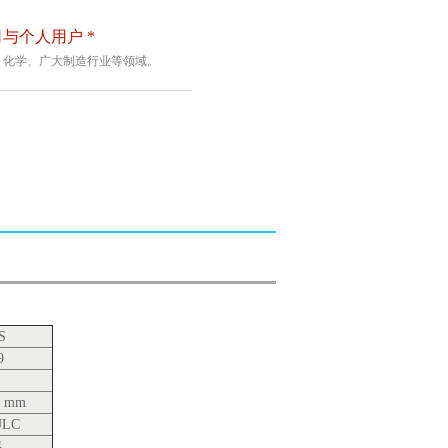
与个人用户 *
、化学、广大制造行业等领域。
S
9
1 mm
ULC
G