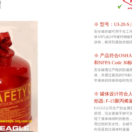
罐
※ 型号：UI-20-S 
安全储存罐可用于在工
体100%由24号镀锌
涂饰，耐溶剂腐蚀并能
※ 产品符合OSHA 29 
和NFPA Code 30
安全罐通过严格的防漏测
准，并通过最高的FM
学液体的转移和临时性
※ 罐体设计符合
焰器; F-15聚丙
EAGLE公司生产的金
原理，完全紧握手柄可
现了液体倾倒时的散热
用过程的安全性。全罐可
向容器加注液体时渗漏