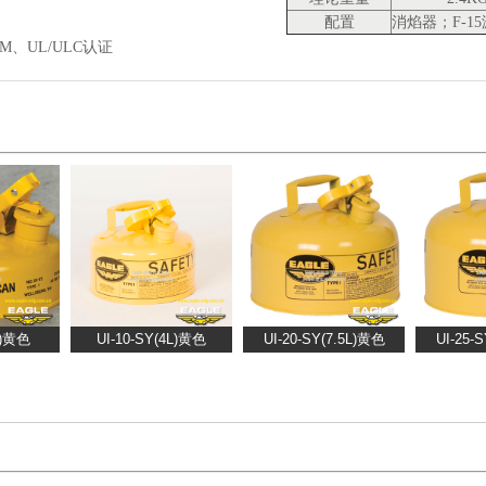
配置
消焰器；F-1
M、UL/ULC认证