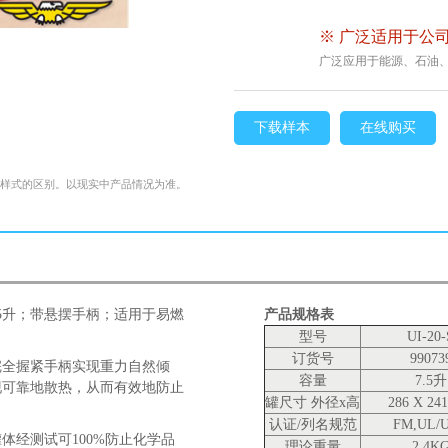
※ 广泛适用于公司
广泛应用于能源、石油
下载样本
在线购买
格样式的区别。以现实中产品情况为准。
量7.5升；带悬摆手柄；适用于易燃
产品规格表
型号
UI-20-
订货号
99073
完全握紧手柄实现重力自然倾
容量
7.5升
现可靠地散热，从而有效地防止
罐尺寸 外径x高
286 X 24
认证/列名规范
FM,UL/
体经测试可100%防止化学品
理论重量
2.4K