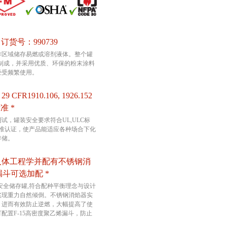
| 订货号：990739
作区域储存易燃或溶剂液体。整个罐
钢板制成，并采用优质、环保的粉末涂料
经受频繁使用。
CFR1910.106, 1926.152
标准 *
试，罐装安全要求符合UL,ULC标
标准认证，使产品能适应各种场合下化
存储。
人体工程学并配有不锈钢消
烯漏斗可选加配 *
属安全储存罐,符合配种平衡理念与设计
实现重力自然倾倒。不锈钢消焰器实
，进而有效防止逆燃，大幅提高了使
配置F-15高密度聚乙烯漏斗，防止