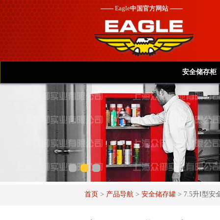
——
Eagle
中国官方网站 ——
安全储存柜
首页
>
产品导航
>
安全储存罐
>
7.5升I型安