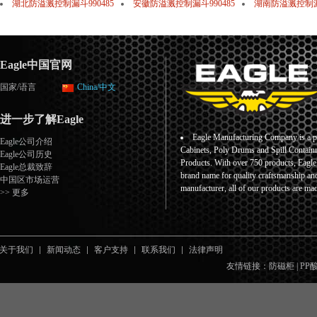
湖北防溢溅控制漏斗990485
安徽防溢溅控制漏斗990485
湖南防溢溅控制漏斗
Eagle中国官网
国家/语言
China/中文
进一步了解Eagle
Eagle Manufacturing Company is a pr
Eagle公司介绍
Cabinets, Poly Drums and Spill Containm
Eagle公司历史
Products. With over 750 products, Eagl
Eagle总裁致辞
brand name for quality craftsmanship an
中国区市场运营
manufacturer, all of our products are ma
>> 更多
关于我们
新闻动态
客户支持
联系我们
法律声明
友情链接：
防磁柜
|
PP