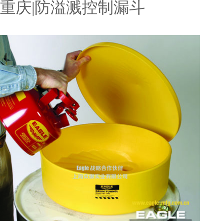
重庆|防溢溅控制漏斗