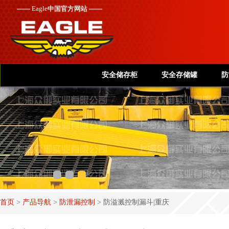
——
Eagle
中国官方网站 ——
安全储存柜
安全存储罐
防
首页
>
产品导航
>
防泄漏控制
>
防溢溅控制漏斗|重庆